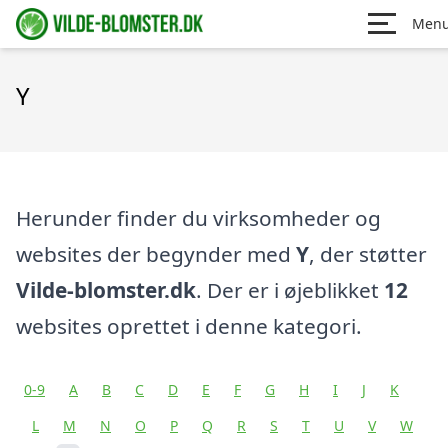
Men
Y
Herunder finder du virksomheder og
websites der begynder med
Y
, der støtter
Vilde-blomster.dk
. Der er i øjeblikket
12
websites oprettet i denne kategori.
0-9
A
B
C
D
E
F
G
H
I
J
K
L
M
N
O
P
Q
R
S
T
U
V
W