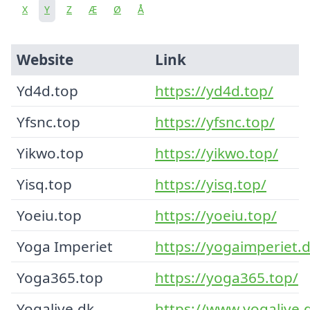
X
Y
Z
Æ
Ø
Å
Website
Link
Yd4d.top
https://yd4d.top/
Yfsnc.top
https://yfsnc.top/
Yikwo.top
https://yikwo.top/
Yisq.top
https://yisq.top/
Yoeiu.top
https://yoeiu.top/
Yoga Imperiet
https://yogaimperiet.d
Yoga365.top
https://yoga365.top/
Yogalive.dk
https://www.yogalive.