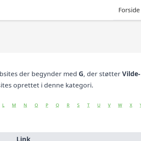
Forside
ebsites der begynder med
G
, der støtter
Vilde-
tes oprettet i denne kategori.
L
M
N
O
P
Q
R
S
T
U
V
W
X
Link