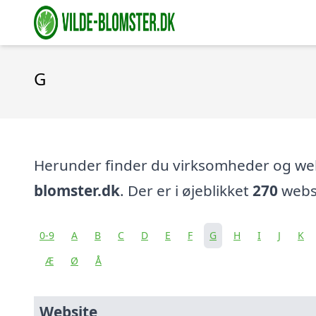
G
Herunder finder du virksomheder og w
blomster.dk
. Der er i øjeblikket
270
websi
0-9
A
B
C
D
E
F
G
H
I
J
K
Æ
Ø
Å
Website