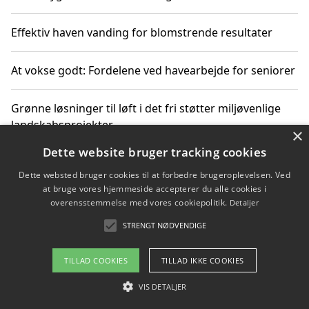
Effektiv haven vanding for blomstrende resultater
At vokse godt: Fordelene ved havearbejde for seniorer
Grønne løsninger til løft i det fri støtter miljøvenlige
landskabsprojekter
×
Dette website bruger tracking cookies
Gør haven til et frirum for familien og naturen
Dette websted bruger cookies til at forbedre brugeroplevelsen. Ved
at bruge vores hjemmeside accepterer du alle cookies i
overensstemmelse med vores cookiepolitik.
Detaljer
STRENGT NØDVENDIGE
Copyright 2026 - Pilanto Aps
Om / kontakt
Blog
Betingelser
TILLAD COOKIES
TILLAD IKKE COOKIES
VIS DETALJER