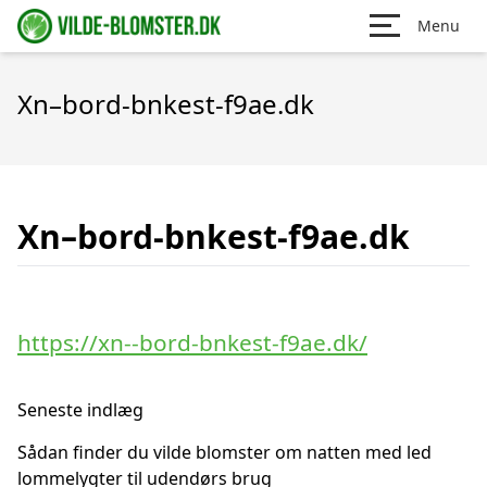
Menu
Xn–bord-bnkest-f9ae.dk
Xn–bord-bnkest-f9ae.dk
https://xn--bord-bnkest-f9ae.dk/
Seneste indlæg
Sådan finder du vilde blomster om natten med led
lommelygter til udendørs brug