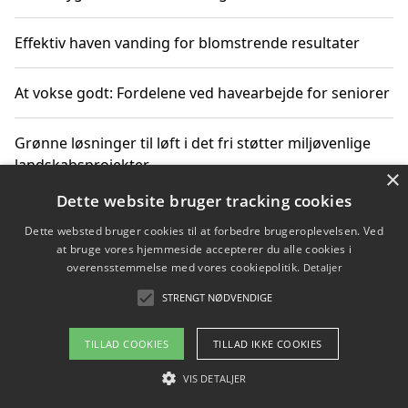
Effektiv haven vanding for blomstrende resultater
At vokse godt: Fordelene ved havearbejde for seniorer
Grønne løsninger til løft i det fri støtter miljøvenlige
landskabsprojekter
×
Dette website bruger tracking cookies
Gør haven til et frirum for familien og naturen
Dette websted bruger cookies til at forbedre brugeroplevelsen. Ved
at bruge vores hjemmeside accepterer du alle cookies i
overensstemmelse med vores cookiepolitik.
Detaljer
STRENGT NØDVENDIGE
Copyright 2026 - Pilanto Aps
Om / kontakt
Blog
Betingelser
TILLAD COOKIES
TILLAD IKKE COOKIES
VIS DETALJER