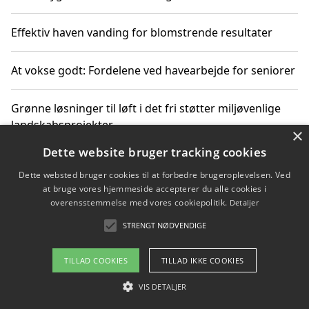
Effektiv haven vanding for blomstrende resultater
At vokse godt: Fordelene ved havearbejde for seniorer
Grønne løsninger til løft i det fri støtter miljøvenlige
landskabsprojekter
×
Dette website bruger tracking cookies
Gør haven til et frirum for familien og naturen
Dette websted bruger cookies til at forbedre brugeroplevelsen. Ved
at bruge vores hjemmeside accepterer du alle cookies i
overensstemmelse med vores cookiepolitik.
Detaljer
STRENGT NØDVENDIGE
Copyright 2026 - Pilanto Aps
Om / kontakt
Blog
Betingelser
TILLAD COOKIES
TILLAD IKKE COOKIES
VIS DETALJER