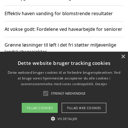
Effektiv haven vanding for blomstrende resultater
At vokse godt: Fordelene ved havearbejde for seniorer
Grønne løsninger til løft i det fri støtter miljøvenlige
landskabsprojekter
×
Dette website bruger tracking cookies
Gør haven til et frirum for familien og naturen
Dette websted bruger cookies til at forbedre brugeroplevelsen. Ved
at bruge vores hjemmeside accepterer du alle cookies i
overensstemmelse med vores cookiepolitik.
Detaljer
STRENGT NØDVENDIGE
Copyright 2026 - Pilanto Aps
Om / kontakt
Blog
Betingelser
TILLAD COOKIES
TILLAD IKKE COOKIES
VIS DETALJER