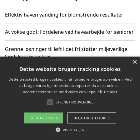
Effektiv haven vanding for blomstrende resultater
At vokse godt: Fordelene ved havearbejde for seniorer
Grønne løsninger til løft i det fri støtter miljøvenlige
landskabsprojekter
×
Dette website bruger tracking cookies
Gør haven til et frirum for familien og naturen
Dette websted bruger cookies til at forbedre brugeroplevelsen. Ved
at bruge vores hjemmeside accepterer du alle cookies i
overensstemmelse med vores cookiepolitik.
Detaljer
STRENGT NØDVENDIGE
Copyright 2026 - Pilanto Aps
Om / kontakt
Blog
Betingelser
TILLAD COOKIES
TILLAD IKKE COOKIES
VIS DETALJER