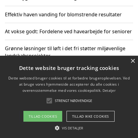
Effektiv haven vanding for blomstrende resultater
At vokse godt: Fordelene ved havearbejde for seniorer
Grønne løsninger til løft i det fri støtter miljøvenlige
landskabsprojekter
×
Dette website bruger tracking cookies
Gør haven til et frirum for familien og naturen
Dette websted bruger cookies til at forbedre brugeroplevelsen. Ved
at bruge vores hjemmeside accepterer du alle cookies i
overensstemmelse med vores cookiepolitik.
Detaljer
STRENGT NØDVENDIGE
Copyright 2026 - Pilanto Aps
Om / kontakt
Blog
Betingelser
TILLAD COOKIES
TILLAD IKKE COOKIES
VIS DETALJER