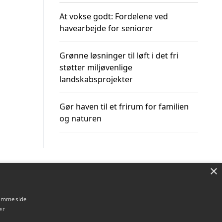
At vokse godt: Fordelene ved
havearbejde for seniorer
Grønne løsninger til løft i det fri
støtter miljøvenlige
landskabsprojekter
Gør haven til et frirum for familien
og naturen
×
Om / kontakt
Blog
Betingelser
hjemmeside
er