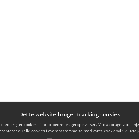
Dette website bruger tracking cookies
sted bruger cookies til at forbedre brugeroplevelsen. Ved at bruge vores 
ccepterer du alle cookies i overensstemmelse med vores cookiepolitik.
Detalj