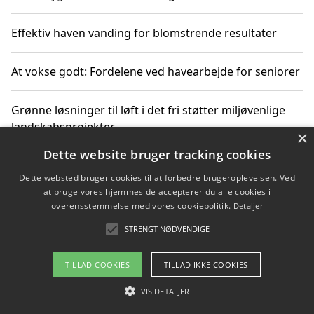
Effektiv haven vanding for blomstrende resultater
At vokse godt: Fordelene ved havearbejde for seniorer
Grønne løsninger til løft i det fri støtter miljøvenlige
landskabsprojekter
×
Dette website bruger tracking cookies
Gør haven til et frirum for familien og naturen
Dette websted bruger cookies til at forbedre brugeroplevelsen. Ved
at bruge vores hjemmeside accepterer du alle cookies i
overensstemmelse med vores cookiepolitik.
Detaljer
STRENGT NØDVENDIGE
Copyright 2026 - Pilanto Aps
Om / kontakt
Blog
Betingelser
TILLAD COOKIES
TILLAD IKKE COOKIES
VIS DETALJER