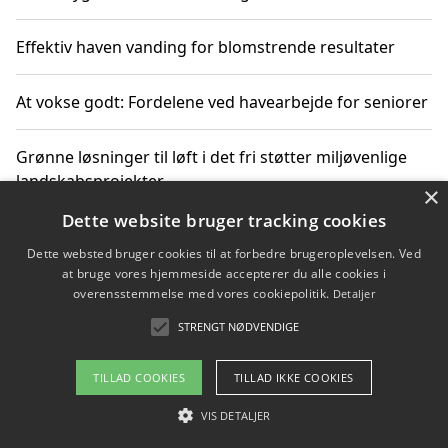
Effektiv haven vanding for blomstrende resultater
At vokse godt: Fordelene ved havearbejde for seniorer
Grønne løsninger til løft i det fri støtter miljøvenlige
landskabsprojekter
×
Dette website bruger tracking cookies
Gør haven til et frirum for familien og naturen
Dette websted bruger cookies til at forbedre brugeroplevelsen. Ved
at bruge vores hjemmeside accepterer du alle cookies i
overensstemmelse med vores cookiepolitik.
Detaljer
STRENGT NØDVENDIGE
Copyright 2026 - Pilanto Aps
Om / kontakt
Blog
Betingelser
TILLAD COOKIES
TILLAD IKKE COOKIES
VIS DETALJER