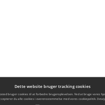
Dette website bruger tracking cookies
sted bruger cookies til at forbedre brugeroplevelsen. Ved at bruge vores 
ccepterer du alle cookies i overensstemmelse med vores cookiepolitik.
Detalj