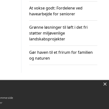
At vokse godt: Fordelene ved
havearbejde for seniorer
Grønne løsninger til løft i det fri
støtter miljøvenlige
landskabsprojekter
Gør haven til et frirum for familien
og naturen
×
Om / kontakt
Blog
Betingelser
hjemmeside
er