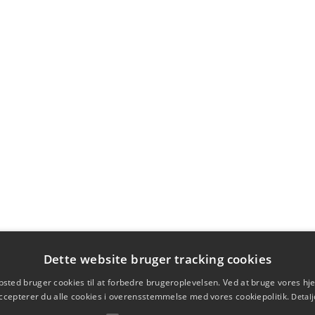
Dette website bruger tracking cookies
sted bruger cookies til at forbedre brugeroplevelsen. Ved at bruge vores 
ccepterer du alle cookies i overensstemmelse med vores cookiepolitik.
Detalj