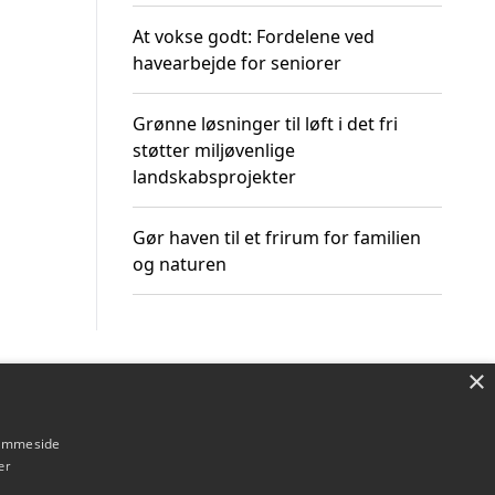
At vokse godt: Fordelene ved
havearbejde for seniorer
Grønne løsninger til løft i det fri
støtter miljøvenlige
landskabsprojekter
Gør haven til et frirum for familien
og naturen
×
Om / kontakt
Blog
Betingelser
hjemmeside
er