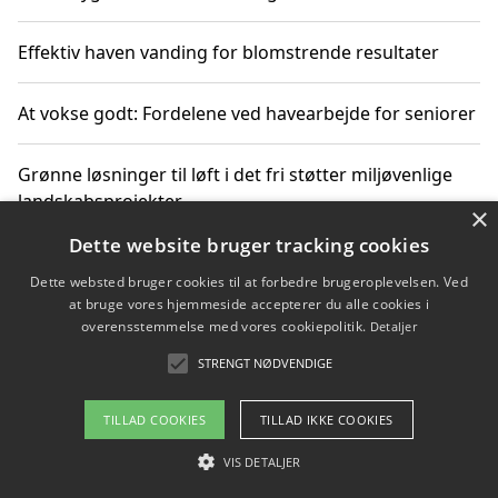
Effektiv haven vanding for blomstrende resultater
At vokse godt: Fordelene ved havearbejde for seniorer
Grønne løsninger til løft i det fri støtter miljøvenlige
landskabsprojekter
×
Dette website bruger tracking cookies
Gør haven til et frirum for familien og naturen
Dette websted bruger cookies til at forbedre brugeroplevelsen. Ved
at bruge vores hjemmeside accepterer du alle cookies i
overensstemmelse med vores cookiepolitik.
Detaljer
STRENGT NØDVENDIGE
Copyright 2026 - Pilanto Aps
Om / kontakt
Blog
Betingelser
TILLAD COOKIES
TILLAD IKKE COOKIES
VIS DETALJER