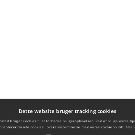
Dette website bruger tracking cookies
sted bruger cookies til at forbedre brugeroplevelsen. Ved at bruge vores 
ccepterer du alle cookies i overensstemmelse med vores cookiepolitik.
Detalj