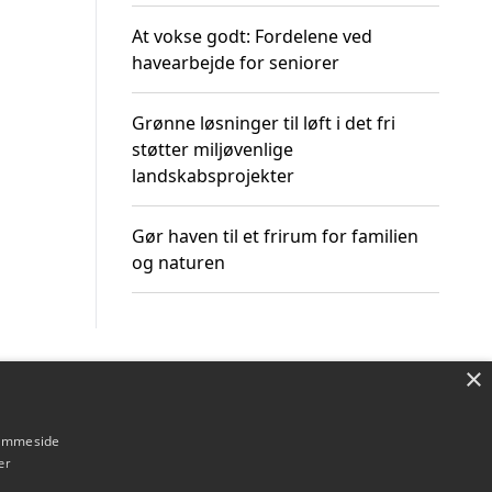
At vokse godt: Fordelene ved
havearbejde for seniorer
Grønne løsninger til løft i det fri
støtter miljøvenlige
landskabsprojekter
Gør haven til et frirum for familien
og naturen
×
Om / kontakt
Blog
Betingelser
hjemmeside
er