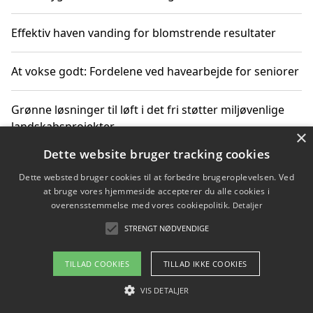
Effektiv haven vanding for blomstrende resultater
At vokse godt: Fordelene ved havearbejde for seniorer
Grønne løsninger til løft i det fri støtter miljøvenlige
landskabsprojekter
×
Dette website bruger tracking cookies
Gør haven til et frirum for familien og naturen
Dette websted bruger cookies til at forbedre brugeroplevelsen. Ved
at bruge vores hjemmeside accepterer du alle cookies i
overensstemmelse med vores cookiepolitik.
Detaljer
STRENGT NØDVENDIGE
Copyright 2026 - Pilanto Aps
Om / kontakt
Blog
Betingelser
TILLAD COOKIES
TILLAD IKKE COOKIES
VIS DETALJER