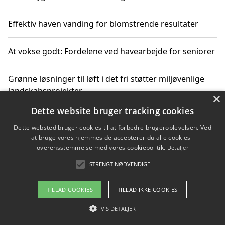
Effektiv haven vanding for blomstrende resultater
At vokse godt: Fordelene ved havearbejde for seniorer
Grønne løsninger til løft i det fri støtter miljøvenlige
landskabsprojekter
×
Dette website bruger tracking cookies
Gør haven til et frirum for familien og naturen
Dette websted bruger cookies til at forbedre brugeroplevelsen. Ved
at bruge vores hjemmeside accepterer du alle cookies i
overensstemmelse med vores cookiepolitik.
Detaljer
STRENGT NØDVENDIGE
Copyright 2026 - Pilanto Aps
Om / kontakt
Blog
Betingelser
TILLAD COOKIES
TILLAD IKKE COOKIES
VIS DETALJER