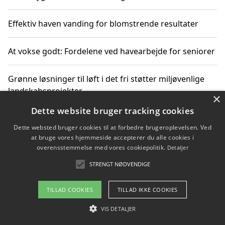
Effektiv haven vanding for blomstrende resultater
At vokse godt: Fordelene ved havearbejde for seniorer
Grønne løsninger til løft i det fri støtter miljøvenlige
landskabsprojekter
×
Dette website bruger tracking cookies
Gør haven til et frirum for familien og naturen
Dette websted bruger cookies til at forbedre brugeroplevelsen. Ved
at bruge vores hjemmeside accepterer du alle cookies i
overensstemmelse med vores cookiepolitik.
Detaljer
STRENGT NØDVENDIGE
Copyright 2026 - Pilanto Aps
Om / kontakt
Blog
Betingelser
TILLAD COOKIES
TILLAD IKKE COOKIES
VIS DETALJER