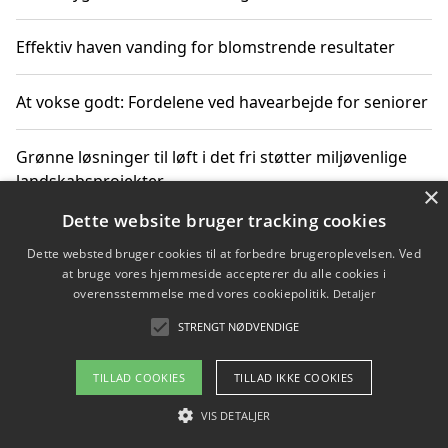
Effektiv haven vanding for blomstrende resultater
At vokse godt: Fordelene ved havearbejde for seniorer
Grønne løsninger til løft i det fri støtter miljøvenlige
landskabsprojekter
×
Dette website bruger tracking cookies
Gør haven til et frirum for familien og naturen
Dette websted bruger cookies til at forbedre brugeroplevelsen. Ved
at bruge vores hjemmeside accepterer du alle cookies i
overensstemmelse med vores cookiepolitik.
Detaljer
STRENGT NØDVENDIGE
Copyright 2026 - Pilanto Aps
Om / kontakt
Blog
Betingelser
TILLAD COOKIES
TILLAD IKKE COOKIES
VIS DETALJER