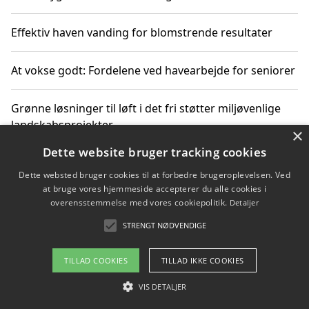
Effektiv haven vanding for blomstrende resultater
At vokse godt: Fordelene ved havearbejde for seniorer
Grønne løsninger til løft i det fri støtter miljøvenlige
landskabsprojekter
×
Dette website bruger tracking cookies
Gør haven til et frirum for familien og naturen
Dette websted bruger cookies til at forbedre brugeroplevelsen. Ved
at bruge vores hjemmeside accepterer du alle cookies i
overensstemmelse med vores cookiepolitik.
Detaljer
STRENGT NØDVENDIGE
Copyright 2026 - Pilanto Aps
Om / kontakt
Blog
Betingelser
TILLAD COOKIES
TILLAD IKKE COOKIES
VIS DETALJER