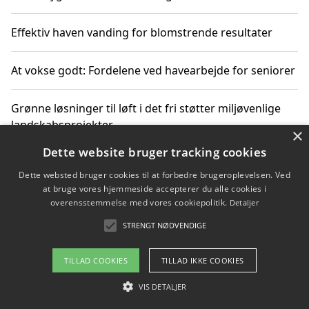
Effektiv haven vanding for blomstrende resultater
At vokse godt: Fordelene ved havearbejde for seniorer
Grønne løsninger til løft i det fri støtter miljøvenlige
landskabsprojekter
×
Dette website bruger tracking cookies
Gør haven til et frirum for familien og naturen
Dette websted bruger cookies til at forbedre brugeroplevelsen. Ved
at bruge vores hjemmeside accepterer du alle cookies i
overensstemmelse med vores cookiepolitik.
Detaljer
STRENGT NØDVENDIGE
Copyright 2026 - Pilanto Aps
Om / kontakt
Blog
Betingelser
TILLAD COOKIES
TILLAD IKKE COOKIES
VIS DETALJER