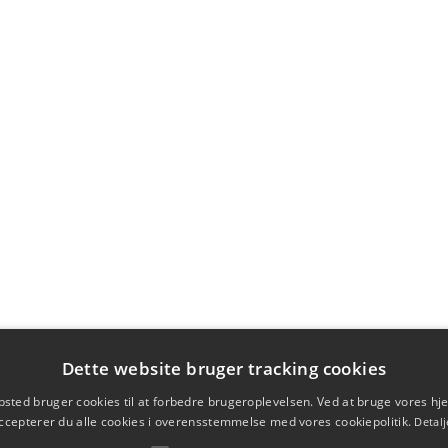
Dette website bruger tracking cookies
sted bruger cookies til at forbedre brugeroplevelsen. Ved at bruge vores 
ccepterer du alle cookies i overensstemmelse med vores cookiepolitik.
Detalj