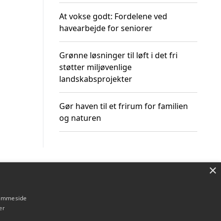
At vokse godt: Fordelene ved
havearbejde for seniorer
Grønne løsninger til løft i det fri
støtter miljøvenlige
landskabsprojekter
Gør haven til et frirum for familien
og naturen
×
Om / kontakt
Blog
Betingelser
hjemmeside
er