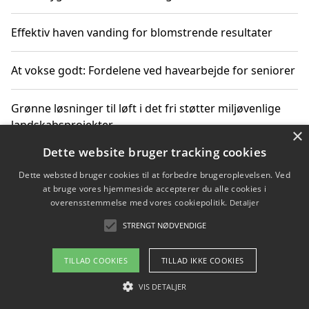
Effektiv haven vanding for blomstrende resultater
At vokse godt: Fordelene ved havearbejde for seniorer
Grønne løsninger til løft i det fri støtter miljøvenlige
landskabsprojekter
×
Dette website bruger tracking cookies
Gør haven til et frirum for familien og naturen
Dette websted bruger cookies til at forbedre brugeroplevelsen. Ved
at bruge vores hjemmeside accepterer du alle cookies i
overensstemmelse med vores cookiepolitik.
Detaljer
STRENGT NØDVENDIGE
Copyright 2026 - Pilanto Aps
Om / kontakt
Blog
Betingelser
TILLAD COOKIES
TILLAD IKKE COOKIES
VIS DETALJER