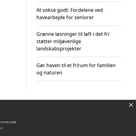
At vokse godt: Fordelene ved
havearbejde for seniorer
Grønne løsninger til løft i det fri
støtter miljøvenlige
landskabsprojekter
Gør haven til et frirum for familien
og naturen
×
Om / kontakt
Blog
Betingelser
hjemmeside
er