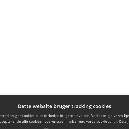
Dette website bruger tracking cookies
sted bruger cookies til at forbedre brugeroplevelsen. Ved at bruge vores 
ccepterer du alle cookies i overensstemmelse med vores cookiepolitik.
Detalj