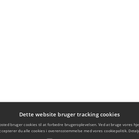
Dette website bruger tracking cookies
sted bruger cookies til at forbedre brugeroplevelsen. Ved at bruge vores 
ccepterer du alle cookies i overensstemmelse med vores cookiepolitik.
Detalj