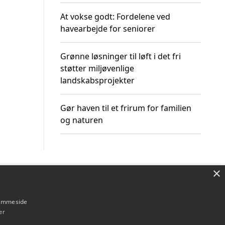
At vokse godt: Fordelene ved
havearbejde for seniorer
Grønne løsninger til løft i det fri
støtter miljøvenlige
landskabsprojekter
Gør haven til et frirum for familien
og naturen
×
Om / kontakt
Blog
Betingelser
hjemmeside
er