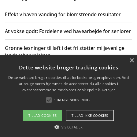
Effektiv haven vanding for blomstrende resultater
At vokse godt: Fordelene ved havearbejde for seniorer
Grønne løsninger til løft i det fri støtter miljøvenlige
landskabsprojekter
×
Dette website bruger tracking cookies
Gør haven til et frirum for familien og naturen
Dette websted bruger cookies til at forbedre brugeroplevelsen. Ved
at bruge vores hjemmeside accepterer du alle cookies i
overensstemmelse med vores cookiepolitik.
Detaljer
STRENGT NØDVENDIGE
Copyright 2026 - Pilanto Aps
Om / kontakt
Blog
Betingelser
TILLAD COOKIES
TILLAD IKKE COOKIES
VIS DETALJER