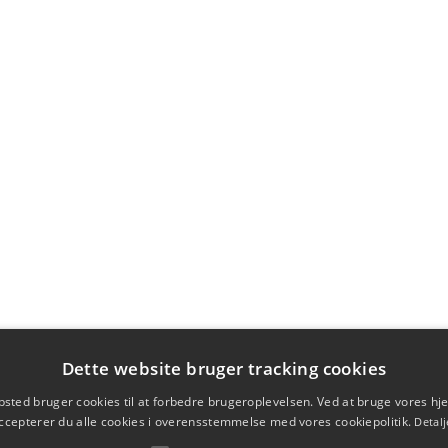
Dette website bruger tracking cookies
sted bruger cookies til at forbedre brugeroplevelsen. Ved at bruge vores 
ccepterer du alle cookies i overensstemmelse med vores cookiepolitik.
Detalj