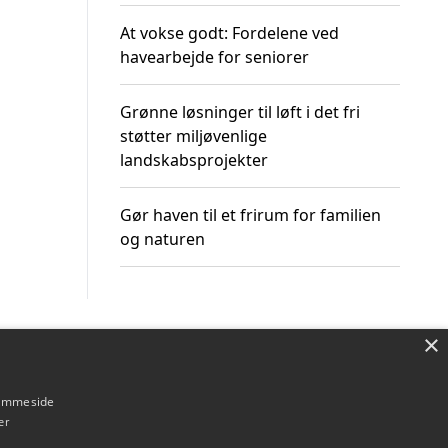
At vokse godt: Fordelene ved
havearbejde for seniorer
Grønne løsninger til løft i det fri
støtter miljøvenlige
landskabsprojekter
Gør haven til et frirum for familien
og naturen
×
Om / kontakt
Blog
Betingelser
hjemmeside
er