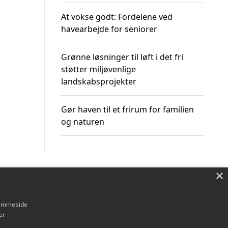
At vokse godt: Fordelene ved
havearbejde for seniorer
Grønne løsninger til løft i det fri
støtter miljøvenlige
landskabsprojekter
Gør haven til et frirum for familien
og naturen
×
Om / kontakt
Blog
Betingelser
hjemmeside
er