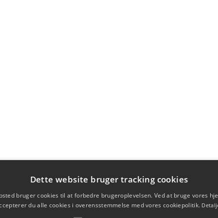
Dette website bruger tracking cookies
sted bruger cookies til at forbedre brugeroplevelsen. Ved at bruge vores 
ccepterer du alle cookies i overensstemmelse med vores cookiepolitik.
Detalj