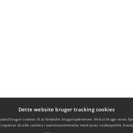
Dette website bruger tracking cookies
sted bruger cookies til at forbedre brugeroplevelsen. Ved at bruge vores 
ccepterer du alle cookies i overensstemmelse med vores cookiepolitik.
Detalj