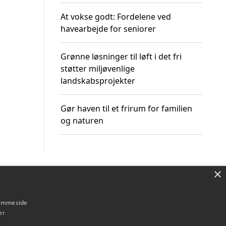
At vokse godt: Fordelene ved
havearbejde for seniorer
Grønne løsninger til løft i det fri
støtter miljøvenlige
landskabsprojekter
Gør haven til et frirum for familien
og naturen
×
Om / kontakt
Blog
Betingelser
hjemmeside
er