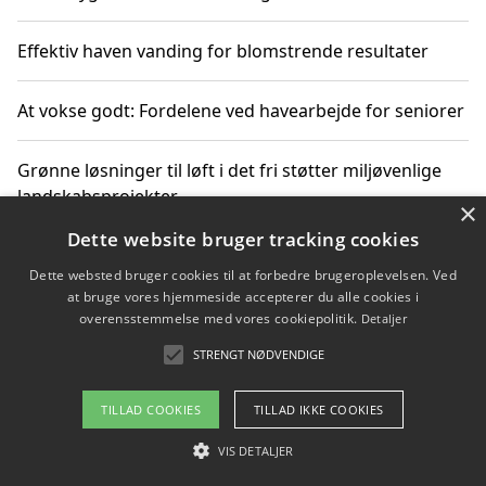
Effektiv haven vanding for blomstrende resultater
At vokse godt: Fordelene ved havearbejde for seniorer
Grønne løsninger til løft i det fri støtter miljøvenlige
landskabsprojekter
×
Dette website bruger tracking cookies
Gør haven til et frirum for familien og naturen
Dette websted bruger cookies til at forbedre brugeroplevelsen. Ved
at bruge vores hjemmeside accepterer du alle cookies i
overensstemmelse med vores cookiepolitik.
Detaljer
STRENGT NØDVENDIGE
Copyright 2026 - Pilanto Aps
Om / kontakt
Blog
Betingelser
TILLAD COOKIES
TILLAD IKKE COOKIES
VIS DETALJER