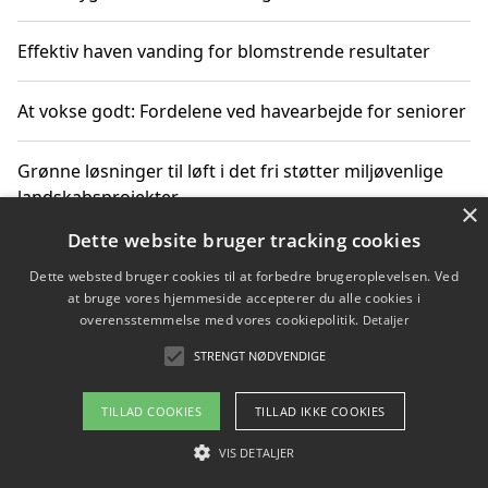
Effektiv haven vanding for blomstrende resultater
At vokse godt: Fordelene ved havearbejde for seniorer
Grønne løsninger til løft i det fri støtter miljøvenlige
landskabsprojekter
×
Dette website bruger tracking cookies
Gør haven til et frirum for familien og naturen
Dette websted bruger cookies til at forbedre brugeroplevelsen. Ved
at bruge vores hjemmeside accepterer du alle cookies i
overensstemmelse med vores cookiepolitik.
Detaljer
STRENGT NØDVENDIGE
Copyright 2026 - Pilanto Aps
Om / kontakt
Blog
Betingelser
TILLAD COOKIES
TILLAD IKKE COOKIES
VIS DETALJER