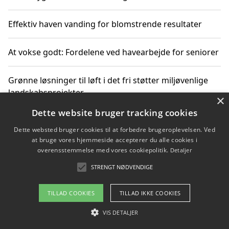
Effektiv haven vanding for blomstrende resultater
At vokse godt: Fordelene ved havearbejde for seniorer
Grønne løsninger til løft i det fri støtter miljøvenlige
landskabsprojekter
×
Dette website bruger tracking cookies
Gør haven til et frirum for familien og naturen
Dette websted bruger cookies til at forbedre brugeroplevelsen. Ved
at bruge vores hjemmeside accepterer du alle cookies i
overensstemmelse med vores cookiepolitik.
Detaljer
STRENGT NØDVENDIGE
Copyright 2026 - Pilanto Aps
Om / kontakt
Blog
Betingelser
TILLAD COOKIES
TILLAD IKKE COOKIES
VIS DETALJER