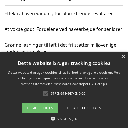
Effektiv haven vanding for blomstrende resultater
At vokse godt: Fordelene ved havearbejde for seniorer
Grønne løsninger til løft i det fri støtter miljøvenlige
landskabsprojekter
×
Dette website bruger tracking cookies
Gør haven til et frirum for familien og naturen
Dette websted bruger cookies til at forbedre brugeroplevelsen. Ved
at bruge vores hjemmeside accepterer du alle cookies i
overensstemmelse med vores cookiepolitik.
Detaljer
STRENGT NØDVENDIGE
Copyright 2026 - Pilanto Aps
Om / kontakt
Blog
Betingelser
TILLAD COOKIES
TILLAD IKKE COOKIES
VIS DETALJER