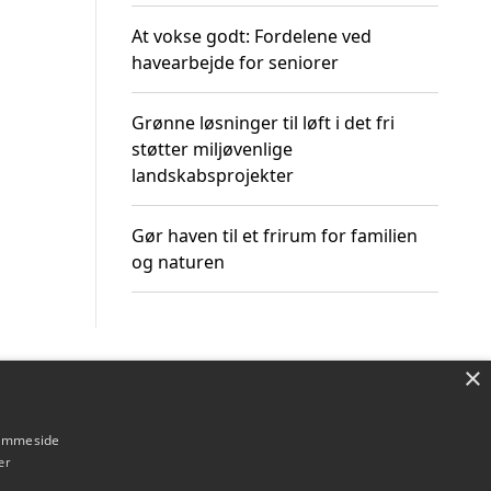
At vokse godt: Fordelene ved
havearbejde for seniorer
Grønne løsninger til løft i det fri
støtter miljøvenlige
landskabsprojekter
Gør haven til et frirum for familien
og naturen
×
Om / kontakt
Blog
Betingelser
hjemmeside
er