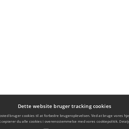
Dette website bruger tracking cookies
sted bruger cookies til at forbedre brugeroplevelsen. Ved at bruge vores 
ccepterer du alle cookies i overensstemmelse med vores cookiepolitik.
Detalj