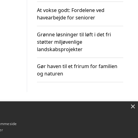
At vokse godt: Fordelene ved
havearbejde for seniorer
Grønne løsninger til løft i det fri
støtter miljøvenlige
landskabsprojekter
Gør haven til et frirum for familien
og naturen
×
Om / kontakt
Blog
Betingelser
hjemmeside
er