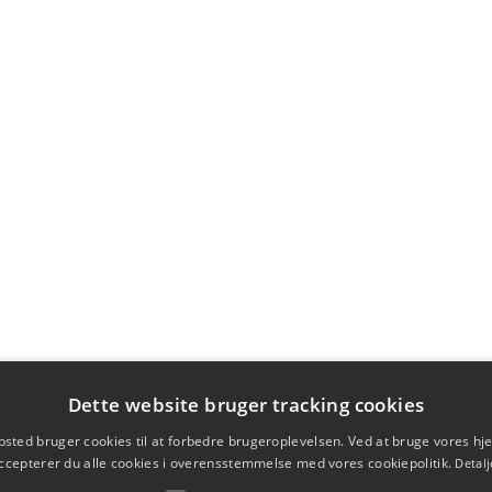
Dette website bruger tracking cookies
sted bruger cookies til at forbedre brugeroplevelsen. Ved at bruge vores 
ccepterer du alle cookies i overensstemmelse med vores cookiepolitik.
Detalj