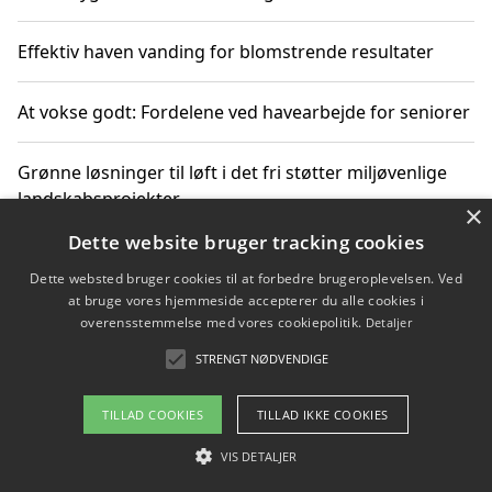
Effektiv haven vanding for blomstrende resultater
At vokse godt: Fordelene ved havearbejde for seniorer
Grønne løsninger til løft i det fri støtter miljøvenlige
landskabsprojekter
×
Dette website bruger tracking cookies
Gør haven til et frirum for familien og naturen
Dette websted bruger cookies til at forbedre brugeroplevelsen. Ved
at bruge vores hjemmeside accepterer du alle cookies i
overensstemmelse med vores cookiepolitik.
Detaljer
STRENGT NØDVENDIGE
Copyright 2026 - Pilanto Aps
Om / kontakt
Blog
Betingelser
TILLAD COOKIES
TILLAD IKKE COOKIES
VIS DETALJER