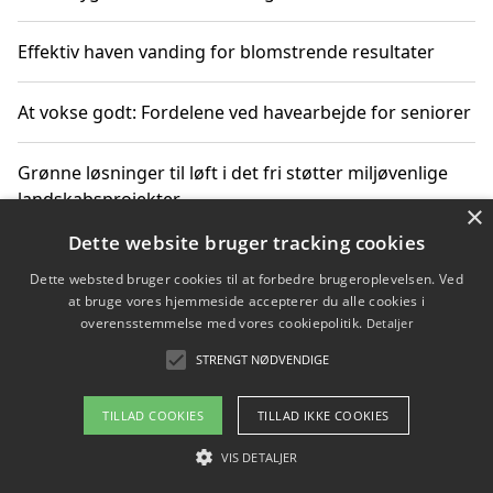
Effektiv haven vanding for blomstrende resultater
At vokse godt: Fordelene ved havearbejde for seniorer
Grønne løsninger til løft i det fri støtter miljøvenlige
landskabsprojekter
×
Dette website bruger tracking cookies
Gør haven til et frirum for familien og naturen
Dette websted bruger cookies til at forbedre brugeroplevelsen. Ved
at bruge vores hjemmeside accepterer du alle cookies i
overensstemmelse med vores cookiepolitik.
Detaljer
STRENGT NØDVENDIGE
Copyright 2026 - Pilanto Aps
Om / kontakt
Blog
Betingelser
TILLAD COOKIES
TILLAD IKKE COOKIES
VIS DETALJER