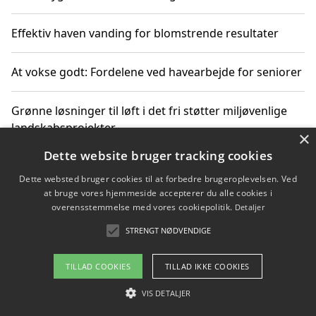
Effektiv haven vanding for blomstrende resultater
At vokse godt: Fordelene ved havearbejde for seniorer
Grønne løsninger til løft i det fri støtter miljøvenlige
landskabsprojekter
×
Dette website bruger tracking cookies
Gør haven til et frirum for familien og naturen
Dette websted bruger cookies til at forbedre brugeroplevelsen. Ved
at bruge vores hjemmeside accepterer du alle cookies i
overensstemmelse med vores cookiepolitik.
Detaljer
STRENGT NØDVENDIGE
Copyright 2026 - Pilanto Aps
Om / kontakt
Blog
Betingelser
TILLAD COOKIES
TILLAD IKKE COOKIES
VIS DETALJER