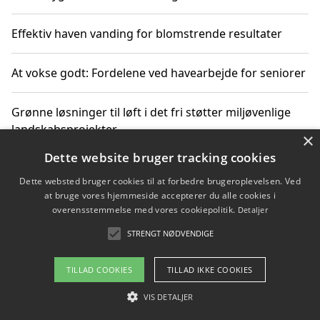
Effektiv haven vanding for blomstrende resultater
At vokse godt: Fordelene ved havearbejde for seniorer
Grønne løsninger til løft i det fri støtter miljøvenlige
landskabsprojekter
×
Dette website bruger tracking cookies
Gør haven til et frirum for familien og naturen
Dette websted bruger cookies til at forbedre brugeroplevelsen. Ved
at bruge vores hjemmeside accepterer du alle cookies i
overensstemmelse med vores cookiepolitik.
Detaljer
STRENGT NØDVENDIGE
Copyright 2026 - Pilanto Aps
Om / kontakt
Blog
Betingelser
TILLAD COOKIES
TILLAD IKKE COOKIES
VIS DETALJER