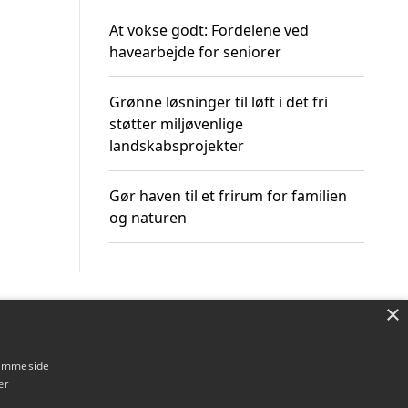
At vokse godt: Fordelene ved
havearbejde for seniorer
Grønne løsninger til løft i det fri
støtter miljøvenlige
landskabsprojekter
Gør haven til et frirum for familien
og naturen
×
Om / kontakt
Blog
Betingelser
hjemmeside
er