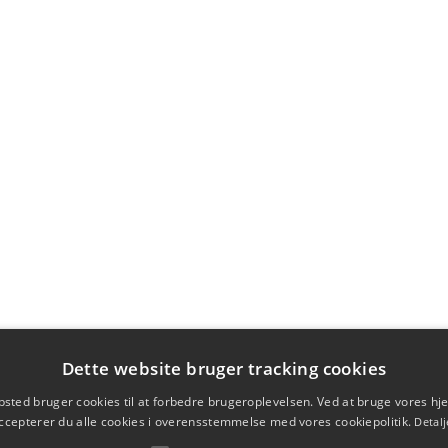
Dette website bruger tracking cookies
sted bruger cookies til at forbedre brugeroplevelsen. Ved at bruge vores 
ccepterer du alle cookies i overensstemmelse med vores cookiepolitik.
Detalj