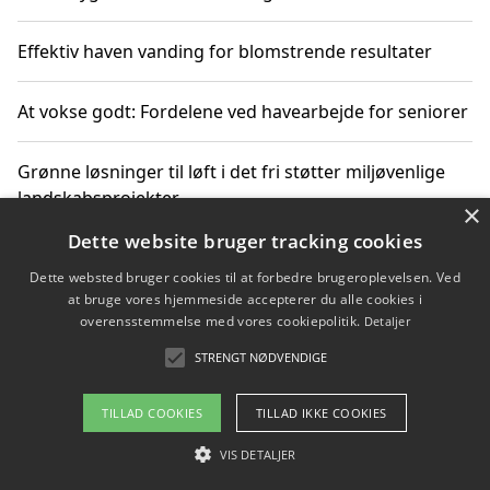
Effektiv haven vanding for blomstrende resultater
At vokse godt: Fordelene ved havearbejde for seniorer
Grønne løsninger til løft i det fri støtter miljøvenlige
landskabsprojekter
×
Dette website bruger tracking cookies
Gør haven til et frirum for familien og naturen
Dette websted bruger cookies til at forbedre brugeroplevelsen. Ved
at bruge vores hjemmeside accepterer du alle cookies i
overensstemmelse med vores cookiepolitik.
Detaljer
STRENGT NØDVENDIGE
Copyright 2026 - Pilanto Aps
Om / kontakt
Blog
Betingelser
TILLAD COOKIES
TILLAD IKKE COOKIES
VIS DETALJER