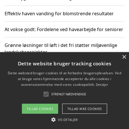
Effektiv haven vanding for blomstrende resultater
At vokse godt: Fordelene ved havearbejde for seniorer
Grønne løsninger til løft i det fri støtter miljøvenlige
landskabsprojekter
×
Dette website bruger tracking cookies
Gør haven til et frirum for familien og naturen
Dette websted bruger cookies til at forbedre brugeroplevelsen. Ved
at bruge vores hjemmeside accepterer du alle cookies i
overensstemmelse med vores cookiepolitik.
Detaljer
STRENGT NØDVENDIGE
Copyright 2026 - Pilanto Aps
Om / kontakt
Blog
Betingelser
TILLAD COOKIES
TILLAD IKKE COOKIES
VIS DETALJER