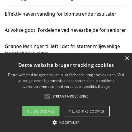
Effektiv haven vanding for blomstrende resultater
At vokse godt: Fordelene ved havearbejde for seniorer
Grønne løsninger til løft i det fri støtter miljøvenlige
landskabsprojekter
×
Dette website bruger tracking cookies
Gør haven til et frirum for familien og naturen
Dette websted bruger cookies til at forbedre brugeroplevelsen. Ved
at bruge vores hjemmeside accepterer du alle cookies i
overensstemmelse med vores cookiepolitik.
Detaljer
STRENGT NØDVENDIGE
Copyright 2026 - Pilanto Aps
Om / kontakt
Blog
Betingelser
TILLAD COOKIES
TILLAD IKKE COOKIES
VIS DETALJER