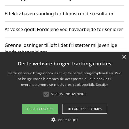
Effektiv haven vanding for blomstrende resultater
At vokse godt: Fordelene ved havearbejde for seniorer
Grønne løsninger til løft i det fri støtter miljøvenlige
landskabsprojekter
×
Dette website bruger tracking cookies
Gør haven til et frirum for familien og naturen
Dette websted bruger cookies til at forbedre brugeroplevelsen. Ved
at bruge vores hjemmeside accepterer du alle cookies i
overensstemmelse med vores cookiepolitik.
Detaljer
STRENGT NØDVENDIGE
Copyright 2026 - Pilanto Aps
Om / kontakt
Blog
Betingelser
TILLAD COOKIES
TILLAD IKKE COOKIES
VIS DETALJER