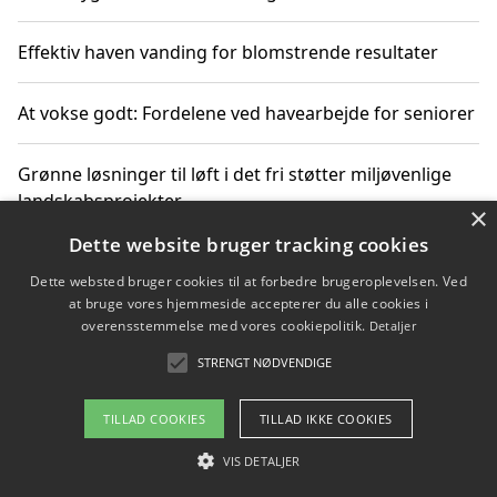
Effektiv haven vanding for blomstrende resultater
At vokse godt: Fordelene ved havearbejde for seniorer
Grønne løsninger til løft i det fri støtter miljøvenlige
landskabsprojekter
×
Dette website bruger tracking cookies
Gør haven til et frirum for familien og naturen
Dette websted bruger cookies til at forbedre brugeroplevelsen. Ved
at bruge vores hjemmeside accepterer du alle cookies i
overensstemmelse med vores cookiepolitik.
Detaljer
STRENGT NØDVENDIGE
Copyright 2026 - Pilanto Aps
Om / kontakt
Blog
Betingelser
TILLAD COOKIES
TILLAD IKKE COOKIES
VIS DETALJER