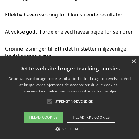
Effektiv haven vanding for blomstrende resultater
At vokse godt: Fordelene ved havearbejde for seniorer
Grønne løsninger til løft i det fri støtter miljøvenlige
landskabsprojekter
×
Dette website bruger tracking cookies
Gør haven til et frirum for familien og naturen
Dette websted bruger cookies til at forbedre brugeroplevelsen. Ved
at bruge vores hjemmeside accepterer du alle cookies i
overensstemmelse med vores cookiepolitik.
Detaljer
STRENGT NØDVENDIGE
Copyright 2026 - Pilanto Aps
Om / kontakt
Blog
Betingelser
TILLAD COOKIES
TILLAD IKKE COOKIES
VIS DETALJER