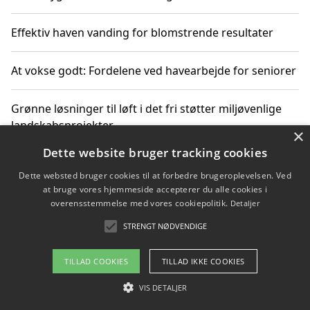
Effektiv haven vanding for blomstrende resultater
At vokse godt: Fordelene ved havearbejde for seniorer
Grønne løsninger til løft i det fri støtter miljøvenlige
landskabsprojekter
×
Dette website bruger tracking cookies
Gør haven til et frirum for familien og naturen
Dette websted bruger cookies til at forbedre brugeroplevelsen. Ved
at bruge vores hjemmeside accepterer du alle cookies i
overensstemmelse med vores cookiepolitik.
Detaljer
STRENGT NØDVENDIGE
Copyright 2026 - Pilanto Aps
Om / kontakt
Blog
Betingelser
TILLAD COOKIES
TILLAD IKKE COOKIES
VIS DETALJER