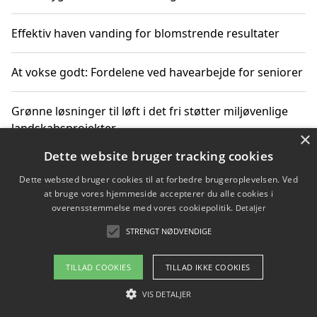
Effektiv haven vanding for blomstrende resultater
At vokse godt: Fordelene ved havearbejde for seniorer
Grønne løsninger til løft i det fri støtter miljøvenlige
landskabsprojekter
×
Dette website bruger tracking cookies
Gør haven til et frirum for familien og naturen
Dette websted bruger cookies til at forbedre brugeroplevelsen. Ved
at bruge vores hjemmeside accepterer du alle cookies i
overensstemmelse med vores cookiepolitik.
Detaljer
STRENGT NØDVENDIGE
Copyright 2026 - Pilanto Aps
Om / kontakt
Blog
Betingelser
TILLAD COOKIES
TILLAD IKKE COOKIES
VIS DETALJER