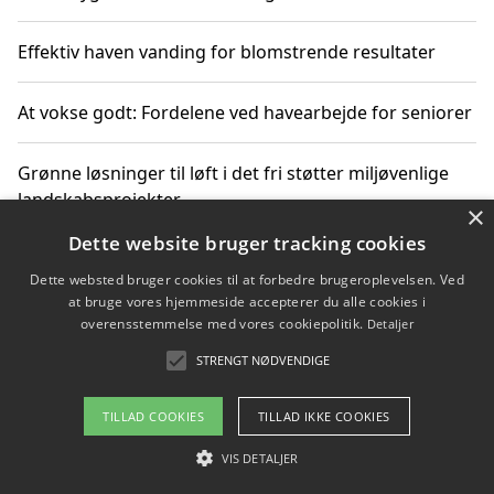
Effektiv haven vanding for blomstrende resultater
At vokse godt: Fordelene ved havearbejde for seniorer
Grønne løsninger til løft i det fri støtter miljøvenlige
landskabsprojekter
×
Dette website bruger tracking cookies
Gør haven til et frirum for familien og naturen
Dette websted bruger cookies til at forbedre brugeroplevelsen. Ved
at bruge vores hjemmeside accepterer du alle cookies i
overensstemmelse med vores cookiepolitik.
Detaljer
STRENGT NØDVENDIGE
Copyright 2026 - Pilanto Aps
Om / kontakt
Blog
Betingelser
TILLAD COOKIES
TILLAD IKKE COOKIES
VIS DETALJER