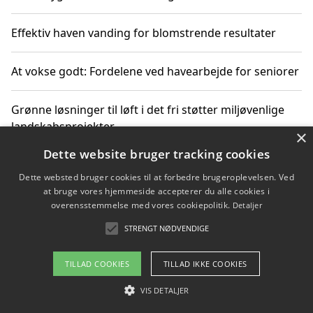
Effektiv haven vanding for blomstrende resultater
At vokse godt: Fordelene ved havearbejde for seniorer
Grønne løsninger til løft i det fri støtter miljøvenlige
landskabsprojekter
×
Dette website bruger tracking cookies
Gør haven til et frirum for familien og naturen
Dette websted bruger cookies til at forbedre brugeroplevelsen. Ved
at bruge vores hjemmeside accepterer du alle cookies i
overensstemmelse med vores cookiepolitik.
Detaljer
STRENGT NØDVENDIGE
Copyright 2026 - Pilanto Aps
Om / kontakt
Blog
Betingelser
TILLAD COOKIES
TILLAD IKKE COOKIES
VIS DETALJER